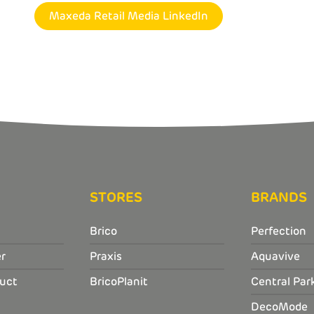
Maxeda Retail Media LinkedIn
STORES
BRANDS
Brico
Perfection
r
Praxis
Aquavive
uct
BricoPlanit
Central Par
DecoMode